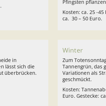
Pfingsten pflanzen
.
Kosten: ca. 25 -45
ca. 30 – 50 Euro.
Winter
eide in
Zum Totensonntag
 lässt sich die
Tannengrün, das ge
gut überbrücken.
Variationen als S
geschmückt.
Kosten: Tannenabd
Euro. Gestecke: ca